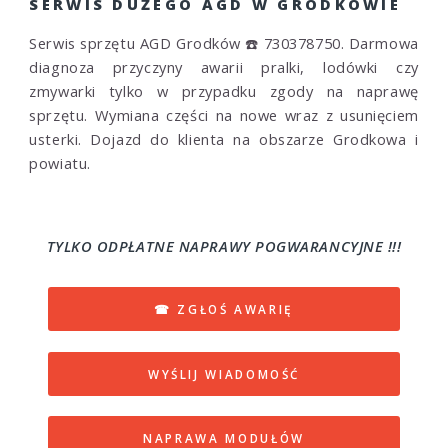
SERWIS DUŻEGO AGD W GRODKOWIE
Serwis sprzętu AGD Grodków ☎️ 730378750. Darmowa
diagnoza przyczyny awarii pralki, lodówki czy
zmywarki tylko w przypadku zgody na naprawę
sprzętu. Wymiana części na nowe wraz z usunięciem
usterki. Dojazd do klienta na obszarze Grodkowa i
powiatu.
TYLKO ODPŁATNE NAPRAWY POGWARANCYJNE !!!
☎ ZGŁOŚ AWARIĘ
WYŚLIJ WIADOMOŚĆ
NAPRAWA MODUŁÓW