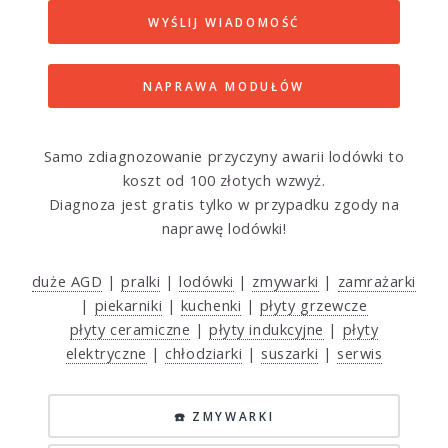
WYŚLIJ WIADOMOŚĆ
NAPRAWA MODUŁÓW
Samo zdiagnozowanie przyczyny awarii lodówki to
koszt od 100 złotych wzwyż.
Diagnoza jest gratis tylko w przypadku zgody na
naprawę lodówki!
duże AGD
|
pralki
|
lodówki
|
zmywarki
|
zamrażarki
|
piekarniki
|
kuchenki
|
płyty grzewcze
płyty ceramiczne
|
płyty indukcyjne
|
płyty
elektryczne
|
chłodziarki
|
suszarki
|
serwis
☎️ ZMYWARKI